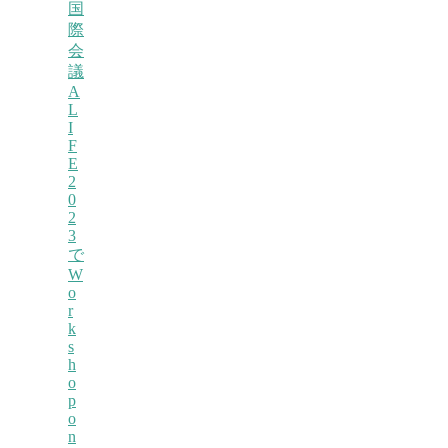
国
際
会
議
A
L
I
F
E
2
0
2
3
で
W
o
r
k
s
h
o
p
o
n