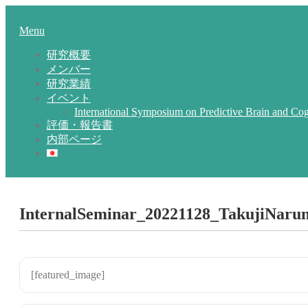
Skip
Home
to
Menu
Menu
content
研究概要
メンバー
研究業績
イベント
International Symposium on Predictive Brain and Cog
評価・報告書
内部ページ
InternalSeminar_20221128_TakujiNarum
26/09/2023
26/09/2023
[featured_image]