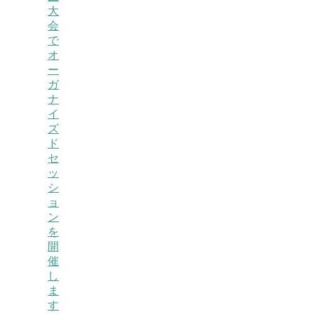
大
会
で
オ
ー
ガ
ナ
イ
ズ
ド
セ
ッ
シ
ョ
ン
を
開
催
し
ま
す