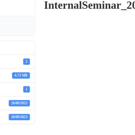
InternalSeminar_2
2
4.73 MB
1
26/09/2023
26/09/2023