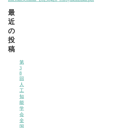
navigation
最
近
の
投
稿
第
3
8
回
人
工
知
能
学
会
全
国